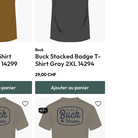
Buck
Shirt
Buck Stacked Badge T-
 14299
Shirt Gray 2XL 14294
29,00 CHF
u panier
Ajouter au panier
favorite_border
favorite_border