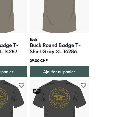
Buck
adge T-
Buck Round Badge T-
XL 14287
Shirt Gray XL 14286
29,00 CHF
u panier
Ajouter au panier
favorite_border
favorite_border