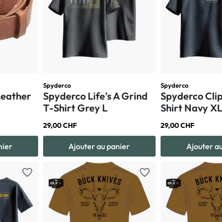
Spyderco
Spyderco
Leather
Spyderco Life's A Grind
Spyderco Cli
T-Shirt Grey L
Shirt Navy X
29,00 CHF
29,00 CHF
nier
Ajouter au panier
Ajouter a
favorite_border
favorite_border