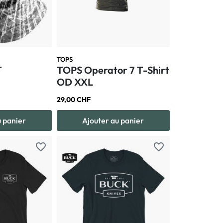
TOPS
T
TOPS Operator 7 T-Shirt
OD XXL
29,00 CHF
u panier
Ajouter au panier
favorite_border
favorite_border