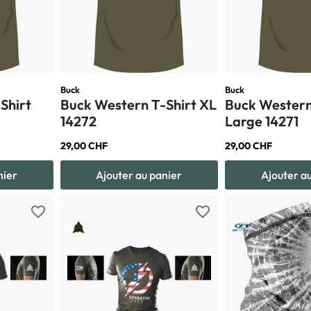
Buck
Buck
Shirt
Buck Western T-Shirt XL
Buck Western
14272
Large 14271
29,00 CHF
29,00 CHF
nier
Ajouter au panier
Ajouter a
favorite_border
favorite_border