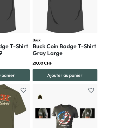
Buck
dge T-Shirt
Buck Coin Badge T-Shirt
9
Gray Large
29,00 CHF
u panier
Ajouter au panier
favorite_border
favorite_border