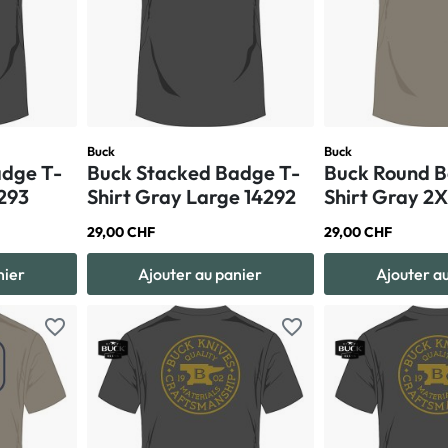
Buck
Buck
adge T-
Buck Stacked Badge T-
Buck Round B
4293
Shirt Gray Large 14292
Shirt Gray 2
29,00 CHF
29,00 CHF
nier
Ajouter au panier
Ajouter a
favorite_border
favorite_border