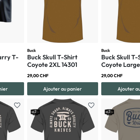
Buck
Buck
arry T-
Buck Skull T-Shirt
Buck Skull T-
Coyote 2XL 14301
Coyote Large
29,00 CHF
29,00 CHF
nier
Ajouter au panier
Ajouter a
favorite_border
favorite_border