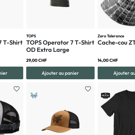
TOPS
Zero Tolerance
 T-Shirt
TOPS Operator 7 T-Shirt
Cache-cou Z
OD Extra Large
29,00 CHF
14,00 CHF
nier
Ajouter au panier
Ajouter a
favorite_border
favorite_border