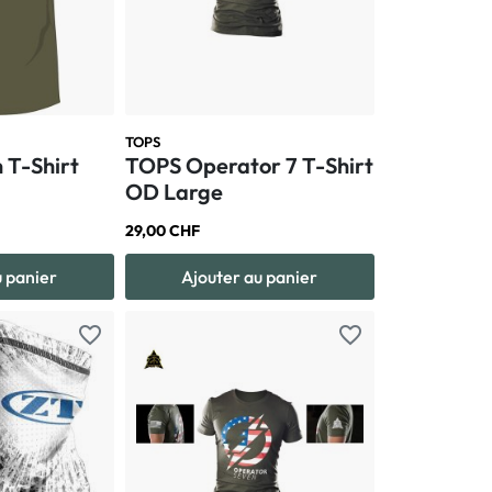
TOPS
 T-Shirt
TOPS Operator 7 T-Shirt
OD Large
29,00 CHF
u panier
Ajouter au panier
favorite_border
favorite_border