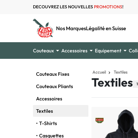
DECOUVREZ LES NOUVELLES
PROMOTIONS
!
Nos Marques
Légalité en Suisse



Couteaux
Accessoires
Equipement
Coll
Accueil
Textiles
Couteaux Fixes
Textiles
Couteaux Pliants
Accessoires
Textiles
T-Shirts
Casquettes