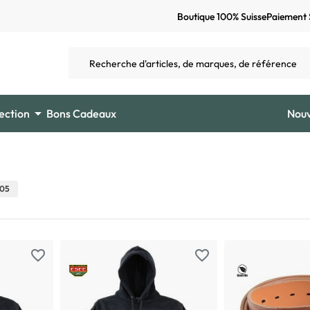
Boutique 100% Suisse
Paiement 

ection
Bons Cadeaux
Nou
105
favorite_border
favorite_border