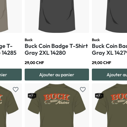
Buck
Buck
ge T-
Buck Coin Badge T-Shirt
Buck Coin Ba
e 14285
Gray 2XL 14280
Gray XL 1427
29,00 CHF
29,00 CHF
nier
Ajouter au panier
Ajouter a
favorite_border
favorite_border