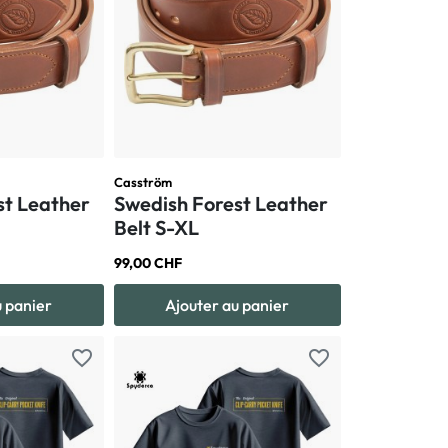
Casström
st Leather
Swedish Forest Leather
Belt S-XL
99,00 CHF
u panier
Ajouter au panier
favorite_border
favorite_border