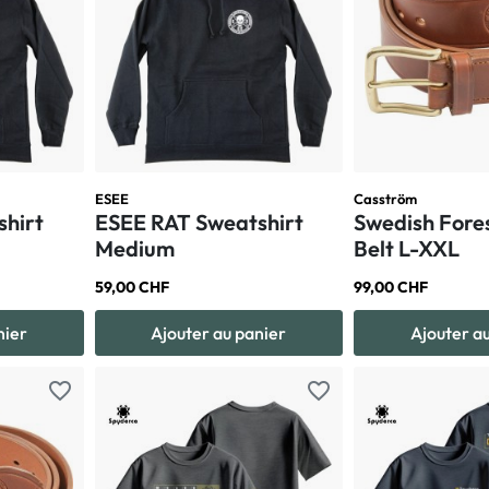
ESEE
Casström
hirt
ESEE RAT Sweatshirt
Swedish Fore
Medium
Belt L-XXL
59,00 CHF
99,00 CHF
nier
Ajouter au panier
Ajouter a
favorite_border
favorite_border