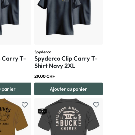
Spyderco
p Carry T-
Spyderco Clip Carry T-
L
Shirt Navy 2XL
29,00 CHF
u panier
Ajouter au panier
favorite_border
favorite_border