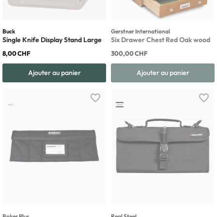
Buck
Gerstner International
Single Knife Display Stand Large
Six Drawer Chest Red Oak wood
8,00 CHF
300,00 CHF
Ajouter au panier
Ajouter au panier
favorite_border
favorite_border
Boker Plus
Real Steel