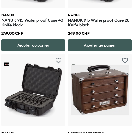
NANUK
NANUK
NANUK 915 Waterproof Case 40
NANUK 915 Waterproof Case 28
Knife black
Knife black
249,00 CHF
249,00 CHF
Ajouter au panier
Ajouter au panier
favorite_border
favorite_border
NANUK
Gerstner International