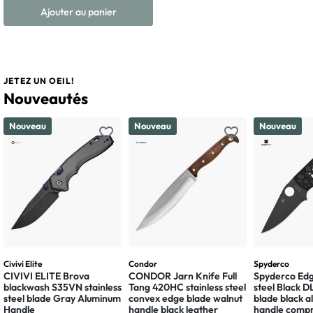
Ajouter au panier
JETEZ UN OEIL!
Nouveautés
Nouveau
Nouveau
Nouveau
favorite_border
favorite_border
Civivi Elite
Condor
Spyderco
CIVIVI ELITE Brova
CONDOR Jarn Knife Full
Spyderco Edg
blackwash S35VN stainless
Tang 420HC stainless steel
steel Black 
steel blade Gray Aluminum
convex edge blade walnut
blade black 
Handle
handle black leather
handle compr