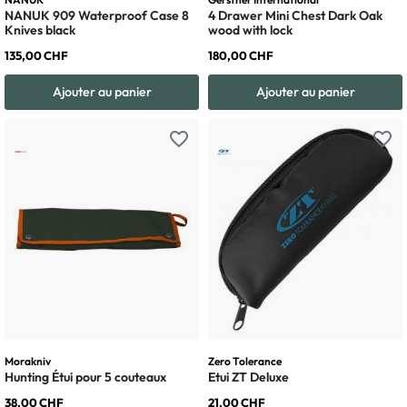
NANUK 909 Waterproof Case 8
4 Drawer Mini Chest Dark Oak
Knives black
wood with lock
135,00 CHF
180,00 CHF
Ajouter au panier
Ajouter au panier
favorite_border
favorite_border
Morakniv
Zero Tolerance
Hunting Étui pour 5 couteaux
Etui ZT Deluxe
38,00 CHF
21,00 CHF