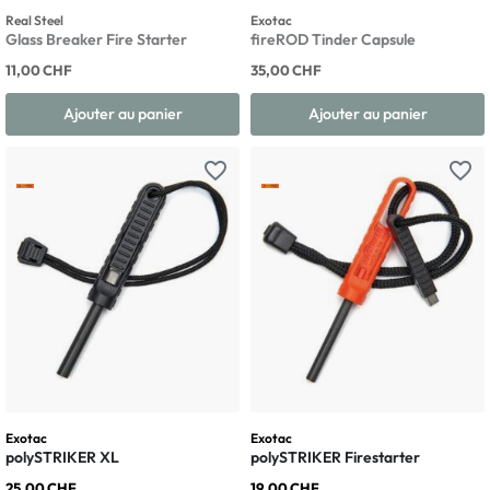
Real Steel
Exotac
Glass Breaker Fire Starter
fireROD Tinder Capsule
11,00 CHF
35,00 CHF
Ajouter au panier
Ajouter au panier
favorite_border
favorite_border
Exotac
Exotac
polySTRIKER XL
polySTRIKER Firestarter
25,00 CHF
19,00 CHF