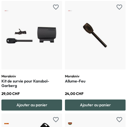
favorite_border
favorite_border
Morakniv
Morakniv
Kit de survie pour Kansbol-
Allume-Feu
Garberg
29,00 CHF
24,00 CHF
Ajouter au panier
Ajouter au panier
favorite_border
favorite_border