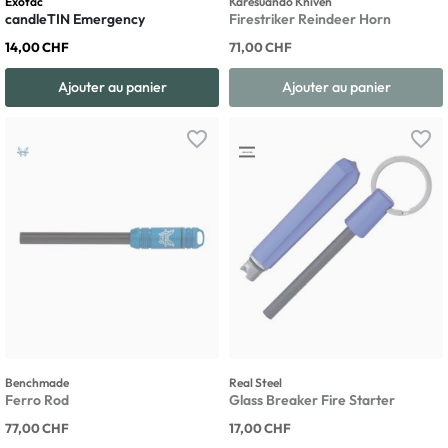
Exotac
Karesuando Kniven
candleTIN Emergency
Firestriker Reindeer Horn
14,00 CHF
71,00 CHF
Ajouter au panier
Ajouter au panier
favorite_border
favorite_border
Benchmade
Real Steel
Ferro Rod
Glass Breaker Fire Starter
77,00 CHF
17,00 CHF