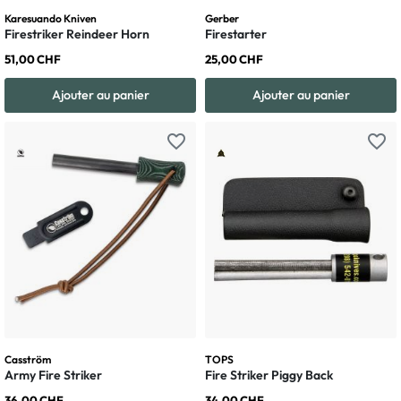
Karesuando Kniven
Gerber
Firestriker Reindeer Horn
Firestarter
51,00 CHF
25,00 CHF
Ajouter au panier
Ajouter au panier
favorite_border
favorite_border
Casström
TOPS
Army Fire Striker
Fire Striker Piggy Back
36,00 CHF
34,00 CHF