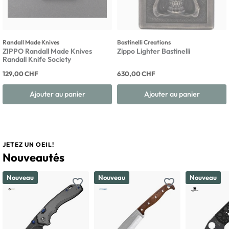
Randall Made Knives
Bastinelli Creations
ZIPPO Randall Made Knives
Zippo Lighter Bastinelli
Randall Knife Society
129,00 CHF
630,00 CHF
Ajouter au panier
Ajouter au panier
JETEZ UN OEIL!
Nouveautés
Nouveau
Nouveau
Nouveau
favorite_border
favorite_border