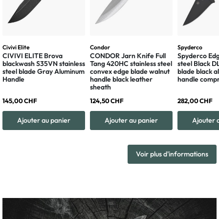
Civivi Elite
Condor
Spyderco
CIVIVI ELITE Brova
CONDOR Jarn Knife Full
Spyderco Edg
blackwash S35VN stainless
Tang 420HC stainless steel
steel Black 
steel blade Gray Aluminum
convex edge blade walnut
blade black 
Handle
handle black leather
handle compr
sheath
145,00 CHF
124,50 CHF
282,00 CHF
Ajouter au panier
Ajouter au panier
Ajouter 
Voir plus d'informations