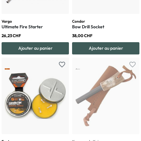
Vargo
Condor
Ultimate Fire Starter
Bow Drill Socket
26,23 CHF
38,00 CHF
Ajouter au panier
Ajouter au panier
favorite_border
favorite_border