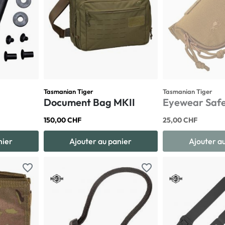
Tasmanian Tiger
Tasmanian Tiger
Document Bag MKII
Eyewear Saf
150,00 CHF
25,00 CHF
nier
Ajouter au panier
Ajouter a
favorite_border
favorite_border