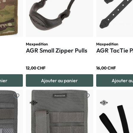
Maxpedition
Maxpedition
AGR Small Zipper Pulls
AGR TacTie 
12,00 CHF
16,00 CHF
nier
Ajouter au panier
Ajouter a
favorite_border
favorite_border