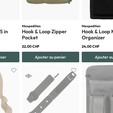
Maxpedition
Maxpedition
5 in
Hook & Loop Zipper
Hook & Loop 
Pocket
Organizer
22,00 CHF
24,00 CHF
nier
Ajouter au panier
Ajouter a
favorite_border
favorite_border