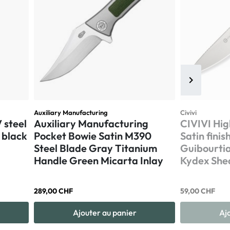
keyboard_arrow_right
Suivant
Auxiliary Manufacturing
Civivi
 steel
Auxiliary Manufacturing
CIVIVI Hig
 black
Pocket Bowie Satin M390
Satin fini
Steel Blade Gray Titanium
Guibourti
Handle Green Micarta Inlay
Kydex She
289,00 CHF
59,00 CHF
Ajouter au panier
Aj