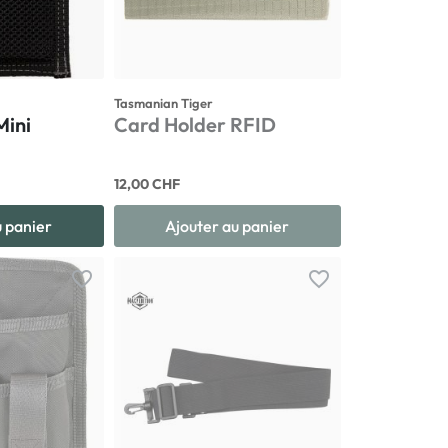
Tasmanian Tiger
Mini
Card Holder RFID
12,00 CHF
u panier
Ajouter au panier
favorite_border
favorite_border