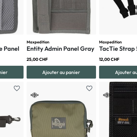
Maxpedition
Maxpedition
le Panel
Entity Admin Panel Gray
TacTie Strap 
25,00 CHF
12,00 CHF
nier
Ajouter au panier
Ajouter a
favorite_border
favorite_border