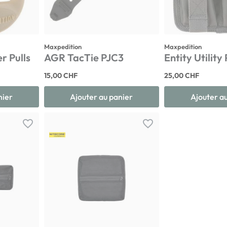
Maxpedition
Maxpedition
r Pulls
AGR TacTie PJC3
Entity Utility
15,00 CHF
25,00 CHF
nier
Ajouter au panier
Ajouter a
favorite_border
favorite_border