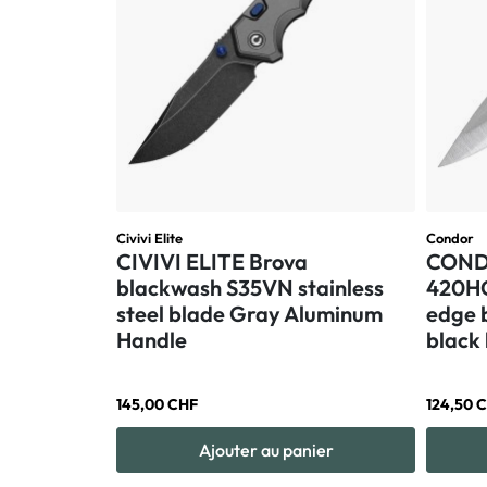
Civivi Elite
Condor
CIVIVI ELITE Brova
CONDO
blackwash S35VN stainless
420HC
steel blade Gray Aluminum
edge 
Handle
black
145,00 CHF
124,50 
Ajouter au panier