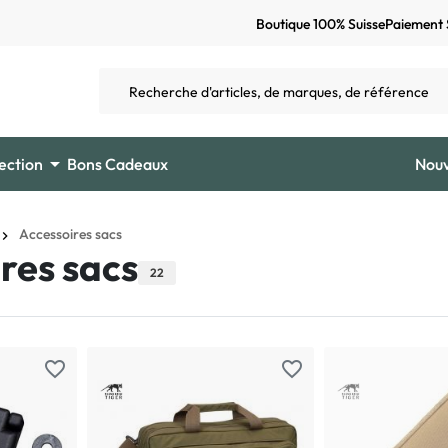
Boutique 100% Suisse
Paiement 

ection
Bons Cadeaux
Nou
Accessoires sacs
res sacs
22
favorite_border
favorite_border