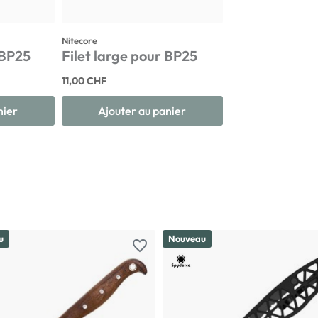
Nitecore
 BP25
Filet large pour BP25
11,00 CHF
nier
Ajouter au panier
u
Nouveau
favorite_border