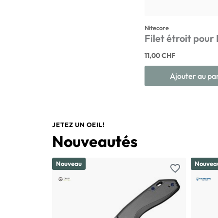
Nitecore
Filet étroit pour
11,00 CHF
Ajouter au pa
JETEZ UN OEIL!
Nouveautés
Nouveau
Nouvea
favorite_border