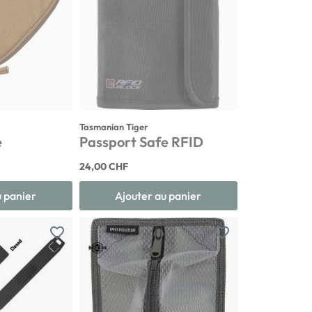
Tasmanian Tiger
e
Passport Safe RFID
24,00 CHF
u panier
Ajouter au panier
favorite_border
favorite_border