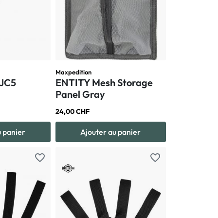
Maxpedition
PJC5
ENTITY Mesh Storage
Panel Gray
24,00 CHF
u panier
Ajouter au panier
favorite_border
favorite_border