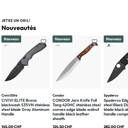
JETEZ UN OEIL!
Nouveautés
Nouveau
Nouveau
Nouveau
favorite_border
favorite_border
Civivi Elite
Condor
Spyderco
CIVIVI ELITE Brova
CONDOR Jarn Knife Full
Spyderco Edg
blackwash S35VN stainless
Tang 420HC stainless steel
steel Black 
steel blade Gray Aluminum
convex edge blade walnut
blade black 
Handle
handle black leather
handle compr
sheath
145,00 CHF
124,50 CHF
282,00 CHF