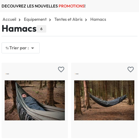
DECOUVREZ LES NOUVELLES
PROMOTIONS
!
Accueil
Equipement
Tentes et Abris
Hamacs
Hamacs
6

Trier par :
favorite_border
favorite_border