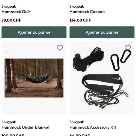
Snugpak
Snugpak
Hammock Quilt
Hammock Cocoon
78,00 CHF
134,00 CHF
Ajouter au panier
Ajouter au panier
favorite_border
favorite_border
Snugpak
Snugpak
Hammock Under Blanket
Hammock Accessory Kit
100,00 CHF
44,00 CHF