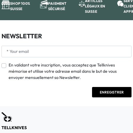
ARTICLES
SERV
SHOP 100%
PAIEMENT
LÉGAUX EN
CLIE
SUISSE
SÉCURISÉ
SUISSE
APP
NEWSLETTER
En validant votre inscription, vous acceptez que Tellknives
mémorise et utilise votre adresse email dans le but de vous
envoyer mensuellement sa Newsletter.
TELLKNIVES