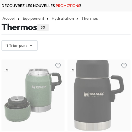
DECOUVREZ LES NOUVELLES
PROMOTIONS
!
Accueil
Equipement
Hydratation
Thermos
Thermos
30

Trier par :
favorite_border
favorite_border