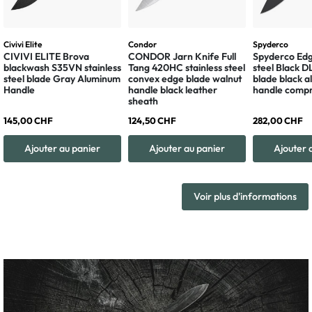
Civivi Elite
Condor
Spyderco
CIVIVI ELITE Brova
CONDOR Jarn Knife Full
Spyderco Edg
blackwash S35VN stainless
Tang 420HC stainless steel
steel Black 
steel blade Gray Aluminum
convex edge blade walnut
blade black 
Handle
handle black leather
handle compr
sheath
145,00 CHF
124,50 CHF
282,00 CHF
Ajouter au panier
Ajouter au panier
Ajouter 
Voir plus d'informations