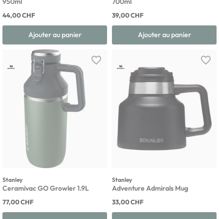
950ml
700ml
44,00 CHF
39,00 CHF
Ajouter au panier
Ajouter au panier
favorite_border
favorite_border
Stanley
Stanley
Ceramivac GO Growler 1.9L
Adventure Admirals Mug
77,00 CHF
33,00 CHF