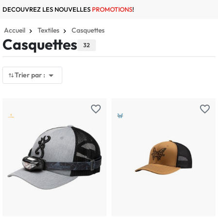
DECOUVREZ LES NOUVELLES
PROMOTIONS
!
Accueil
Textiles
Casquettes
Casquettes
32

Trier par :
favorite_border
favorite_border