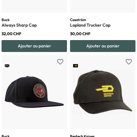
Buck
Casström
Always Sharp Cap
Lapland Trucker Cap
32,00 CHF
30,00 CHF
Ajouter au panier
Ajouter au panier
favorite_border
favorite_border
Buck
Bestech Knives