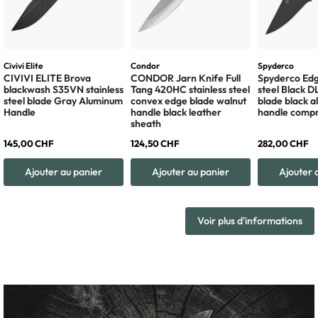
Civivi Elite
Condor
Spyderco
CIVIVI ELITE Brova
CONDOR Jarn Knife Full
Spyderco Edg
blackwash S35VN stainless
Tang 420HC stainless steel
steel Black 
steel blade Gray Aluminum
convex edge blade walnut
blade black 
Handle
handle black leather
handle compr
sheath
145,00 CHF
124,50 CHF
282,00 CHF
Ajouter au panier
Ajouter au panier
Ajouter 
Voir plus d'informations