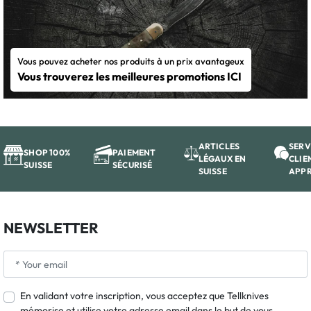
Vous pouvez acheter nos produits à un prix avantageux
Vous trouverez les meilleures promotions ICI
ARTICLES
SERV
SHOP 100%
PAIEMENT
LÉGAUX EN
CLIE
SUISSE
SÉCURISÉ
SUISSE
APP
NEWSLETTER
En validant votre inscription, vous acceptez que Tellknives
mémorise et utilise votre adresse email dans le but de vous