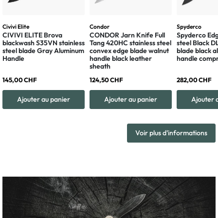
Civivi Elite
Condor
Spyderco
CIVIVI ELITE Brova
CONDOR Jarn Knife Full
Spyderco Edg
blackwash S35VN stainless
Tang 420HC stainless steel
steel Black 
steel blade Gray Aluminum
convex edge blade walnut
blade black 
Handle
handle black leather
handle compr
sheath
145,00 CHF
124,50 CHF
282,00 CHF
Ajouter au panier
Ajouter au panier
Ajouter 
Voir plus d'informations