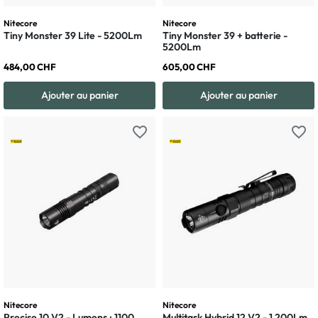
Nitecore
Nitecore
Tiny Monster 39 Lite - 5200Lm
Tiny Monster 39 + batterie -
5200Lm
484,00 CHF
605,00 CHF
Ajouter au panier
Ajouter au panier
favorite_border
favorite_border
Nitecore
Nitecore
Precise 10 V2 - Lumens : 1100
Multitask Hybrid 12 V2 - 1 200Lm