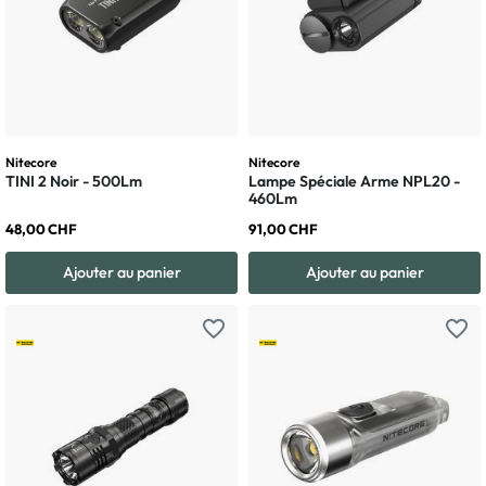
Nitecore
Nitecore
TINI 2 Noir - 500Lm
Lampe Spéciale Arme NPL20 -
460Lm
48,00 CHF
91,00 CHF
Ajouter au panier
Ajouter au panier
favorite_border
favorite_border