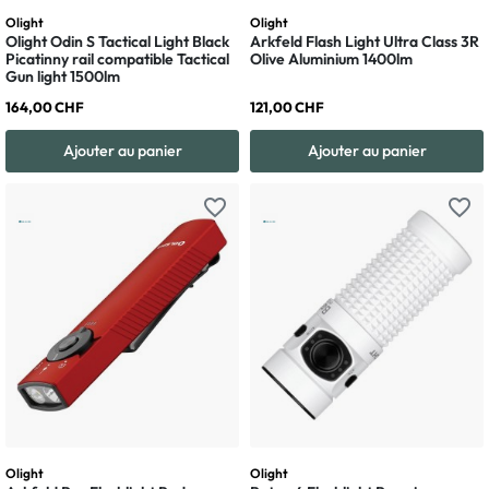
Olight
Olight
Olight Odin S Tactical Light Black
Arkfeld Flash Light Ultra Class 3R
Picatinny rail compatible Tactical
Olive Aluminium 1400lm
Gun light 1500lm
164,00 CHF
121,00 CHF
Ajouter au panier
Ajouter au panier
favorite_border
favorite_border
Olight
Olight