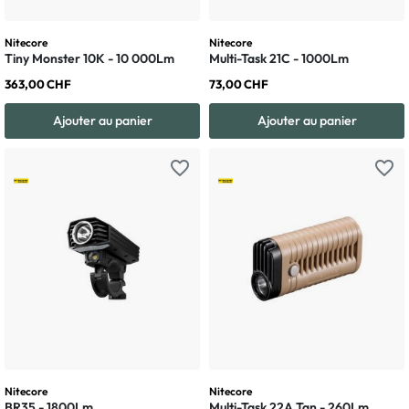
Nitecore
Nitecore
Tiny Monster 10K - 10 000Lm
Multi-Task 21C - 1000Lm
363,00 CHF
73,00 CHF
Ajouter au panier
Ajouter au panier
favorite_border
favorite_border
Nitecore
Nitecore
BR35 - 1800Lm
Multi-Task 22A Tan - 260Lm