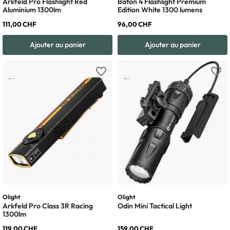
Arkfeld Pro Flashlight Red
Baton 4 Flashlight Premium
Aluminium 1300lm
Edition White 1300 lumens
111,00 CHF
96,00 CHF
Ajouter au panier
Ajouter au panier
favorite_border
favorite_border
Olight
Olight
Arkfeld Pro Class 3R Racing
Odin Mini Tactical Light
1300lm
119,00 CHF
159,00 CHF