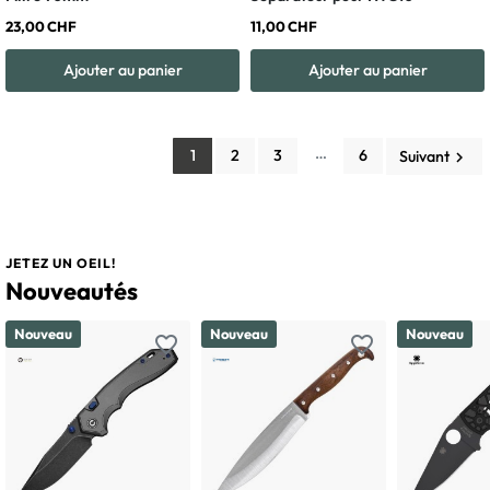
23,00 CHF
11,00 CHF
Ajouter au panier
Ajouter au panier
…
1
2
3
6
Suivant
keyboard_arrow_right
JETEZ UN OEIL!
Nouveautés
Nouveau
Nouveau
Nouveau
favorite_border
favorite_border