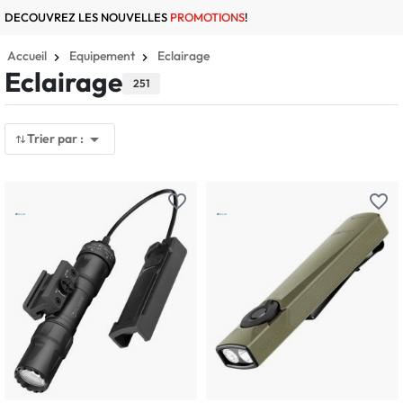
DECOUVREZ LES NOUVELLES
PROMOTIONS
!
Accueil
Equipement
Eclairage
Eclairage
251

Trier par :
favorite_border
favorite_border