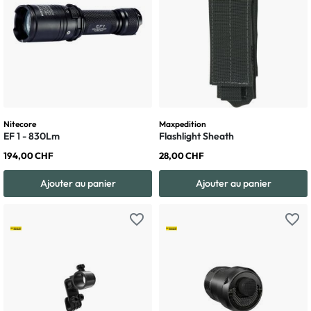
Nitecore
Maxpedition
EF 1 - 830Lm
Flashlight Sheath
194,00 CHF
28,00 CHF
Ajouter au panier
Ajouter au panier
favorite_border
favorite_border