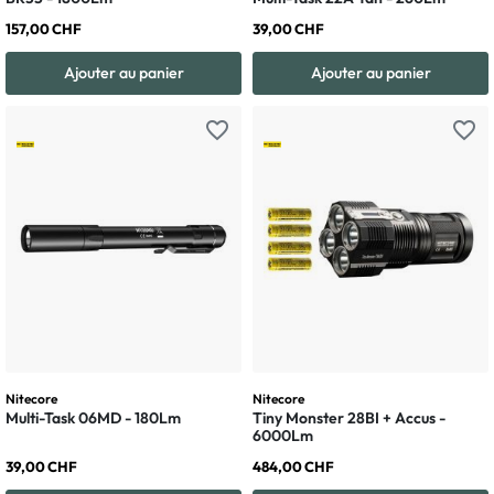
157,00 CHF
39,00 CHF
Ajouter au panier
Ajouter au panier
favorite_border
favorite_border
Nitecore
Nitecore
Multi-Task 06MD - 180Lm
Tiny Monster 28BI + Accus -
6000Lm
39,00 CHF
484,00 CHF