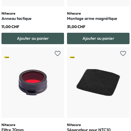
Nitecore
Nitecore
Anneau tactique
Montage arme magnétique
11,00 CHF
31,00 CHF
Ajouter au panier
Ajouter au panier
favorite_border
favorite_border
Nitecore
Nitecore
Filtre 70mm
Séparateur pour NTC10