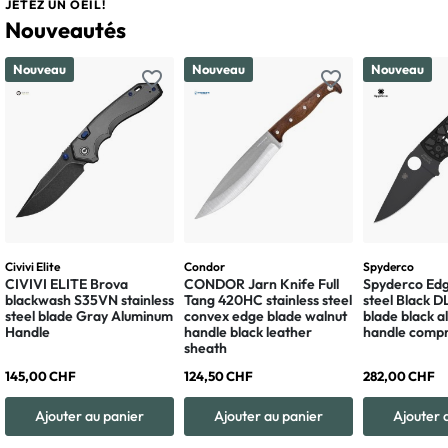
JETEZ UN OEIL!
Nouveautés
Nouveau
Nouveau
Nouveau
favorite_border
favorite_border
Civivi Elite
Condor
Spyderco
CIVIVI ELITE Brova
CONDOR Jarn Knife Full
Spyderco Edg
blackwash S35VN stainless
Tang 420HC stainless steel
steel Black 
steel blade Gray Aluminum
convex edge blade walnut
blade black 
Handle
handle black leather
handle compr
sheath
145,00 CHF
124,50 CHF
282,00 CHF
Ajouter au panier
Ajouter au panier
Ajouter 