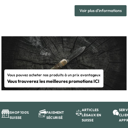
Voir plus d'informations
Vous pouvez acheter nos produits à un prix avantageux
Vous trouverez les meilleures promotions ICI
ARTICLES
SERV
SHOP 100%
PAIEMENT
LÉGAUX EN
CLIE
SUISSE
SÉCURISÉ
SUISSE
APP