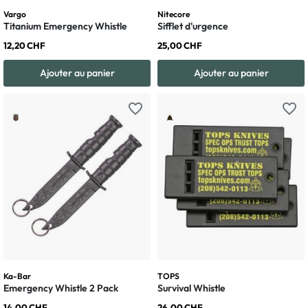
Vargo
Nitecore
Titanium Emergency Whistle
Sifflet d'urgence
12,20 CHF
25,00 CHF
Ajouter au panier
Ajouter au panier
favorite_border
favorite_border
Ka-Bar
TOPS
Emergency Whistle 2 Pack
Survival Whistle
14,00 CHF
26,00 CHF