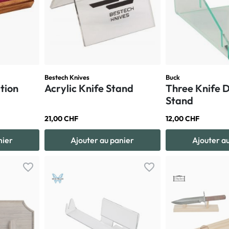
Bestech Knives
Buck
tion
Acrylic Knife Stand
Three Knife D
Stand
21,00 CHF
12,00 CHF
nier
Ajouter au panier
Ajouter a
favorite_border
favorite_border