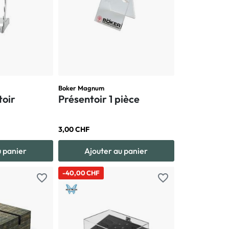
Boker Magnum
toir
Présentoir 1 pièce
3,00 CHF
u panier
Ajouter au panier
-40,00 CHF
favorite_border
favorite_border