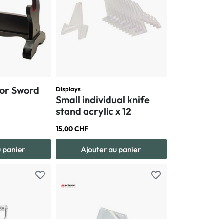
or Sword
Displays
Small individual knife
stand acrylic x 12
15,00 CHF
u panier
Ajouter au panier
favorite_border
favorite_border