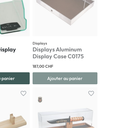
Displays
isplay
Displays Aluminum
Display Case C0175
187,00 CHF
u panier
Ajouter au panier
favorite_border
favorite_border