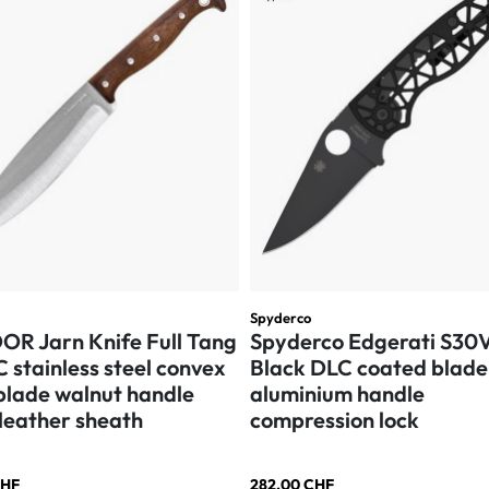
Spyderco
R Jarn Knife Full Tang
Spyderco Edgerati S30V
 stainless steel convex
Black DLC coated blade
blade walnut handle
aluminium handle
 leather sheath
compression lock
CHF
282,00 CHF