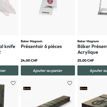
Boker Magnum
Boker Magnum
l knife
Présentoir 6 pièces
Böker Présen
2
Acrylique
24,00 CHF
25,00 CHF
nier
Ajouter au panier
Ajouter a
favorite_border
favorite_border