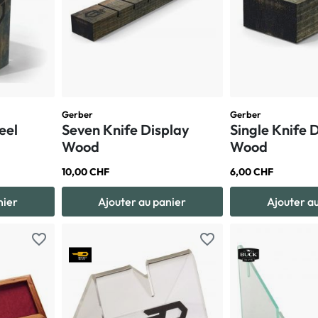
Gerber
Gerber
eel
Seven Knife Display
Single Knife 
Wood
Wood
10,00 CHF
6,00 CHF
nier
Ajouter au panier
Ajouter a
favorite_border
favorite_border