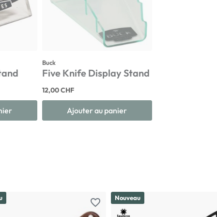
Buck
Stand
Five Knife Display Stand
12,00 CHF
nier
Ajouter au panier
u
Nouveau
favorite_border