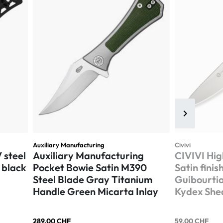
keyboard_arrow_right
Suivant
Auxiliary Manufacturing
Civivi
 steel
Auxiliary Manufacturing
CIVIVI Hig
 black
Pocket Bowie Satin M390
Satin fini
Steel Blade Gray Titanium
Guibourti
Handle Green Micarta Inlay
Kydex She
289,00 CHF
59,00 CHF