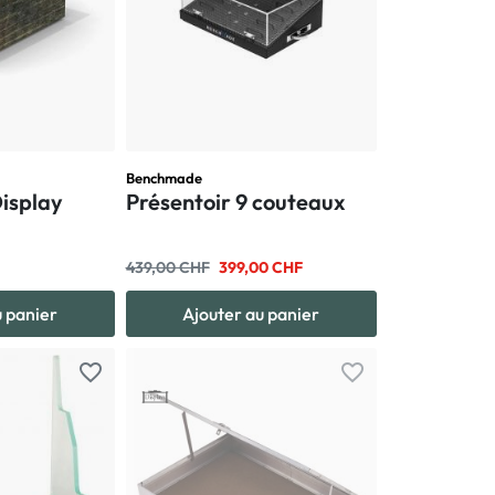
Benchmade
Display
Présentoir 9 couteaux
439,00 CHF
399,00 CHF
u panier
Ajouter au panier
favorite_border
favorite_border