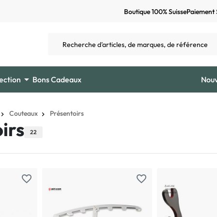
Boutique 100% Suisse
Paiement 

ection
Bons Cadeaux
Nou
Couteaux
Présentoirs
irs
22
favorite_border
favorite_border