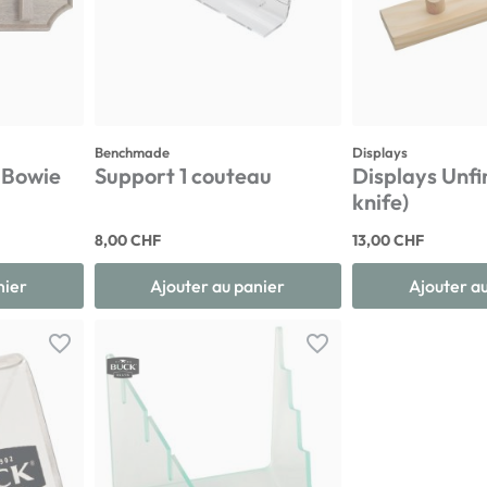
Benchmade
Displays
 Bowie
Support 1 couteau
Displays Unfi
knife)
8,00 CHF
13,00 CHF
nier
Ajouter au panier
Ajouter a
favorite_border
favorite_border