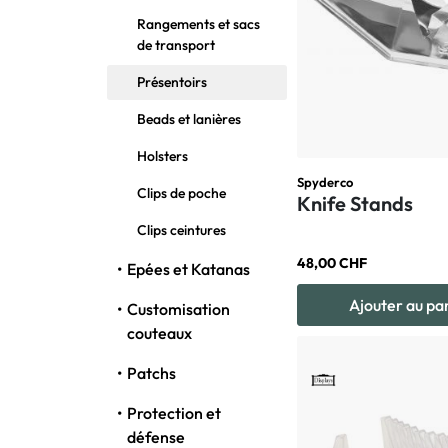
Rangements et sacs
de transport
Présentoirs
Beads et lanières
Holsters
Spyderco
Clips de poche
Knife Stands
Clips ceintures
48,00 CHF
Epées et Katanas
Ajouter au pa
Customisation
couteaux
Patchs
Protection et
défense