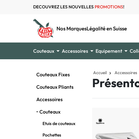
DECOUVREZ LES NOUVELLES
PROMOTIONS
!
Nos Marques
Légalité en Suisse



Couteaux
Accessoires
Equipement
Coll
Accueil
Accessoires
Couteaux Fixes
Présento
Couteaux Pliants
Accessoires
Couteaux
Etuis de couteaux
Pochettes