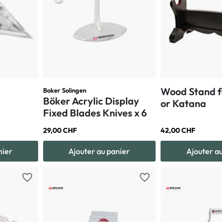
Wood Stand f
Boker Solingen
Böker Acrylic Display
or Katana
Fixed Blades Knives x 6
29,00 CHF
42,00 CHF
nier
Ajouter au panier
Ajouter a
favorite_border
favorite_border