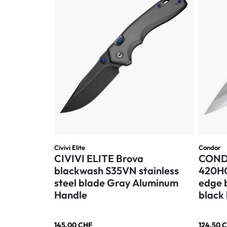
Civivi Elite
Condor
CIVIVI ELITE Brova
CONDO
blackwash S35VN stainless
420HC
steel blade Gray Aluminum
edge 
Handle
black
145,00 CHF
124,50 