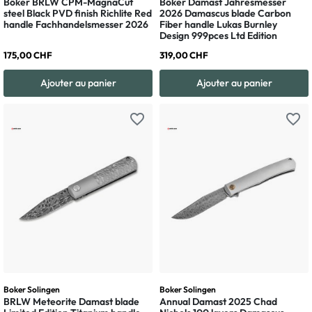
Böker BRLW CPM-MagnaCut
Böker Damast Jahresmesser
steel Black PVD finish Richlite Red
2026 Damascus blade Carbon
handle Fachhandelsmesser 2026
Fiber handle Lukas Burnley
Design 999pces Ltd Edition
175,00 CHF
319,00 CHF
Ajouter au panier
Ajouter au panier
favorite_border
favorite_border
Boker Solingen
Boker Solingen
BRLW Meteorite Damast blade
Annual Damast 2025 Chad