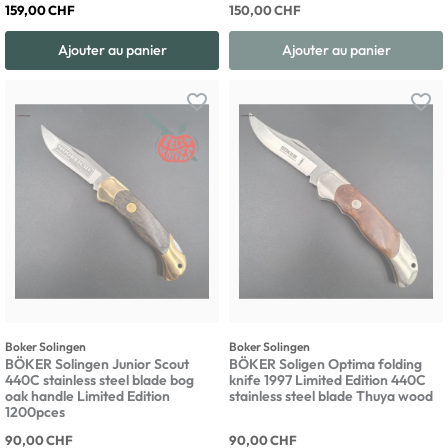
159,00 CHF
150,00 CHF
Ajouter au panier
Ajouter au panier
favorite_border
favorite_border
Boker Solingen
Boker Solingen
BÖKER Solingen Junior Scout
BÖKER Soligen Optima folding
440C stainless steel blade bog
knife 1997 Limited Edition 440C
oak handle Limited Edition
stainless steel blade Thuya wood
1200pces
90,00 CHF
90,00 CHF