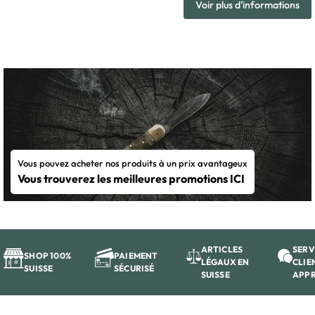
Voir plus d'informations
Vous pouvez acheter nos produits à un prix avantageux
Vous trouverez les meilleures promotions ICI
ARTICLES
SERV
SHOP 100%
PAIEMENT
LÉGAUX EN
CLIE
SUISSE
SÉCURISÉ
SUISSE
APP