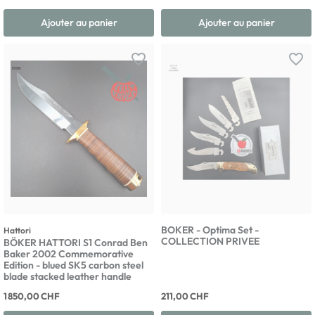
Ajouter au panier
Ajouter au panier
favorite_border
favorite_border
BOKER - Optima Set -
Hattori
COLLECTION PRIVEE
BÖKER HATTORI S1 Conrad Ben
Baker 2002 Commemorative
Edition - blued SK5 carbon steel
blade stacked leather handle
1 850,00 CHF
211,00 CHF