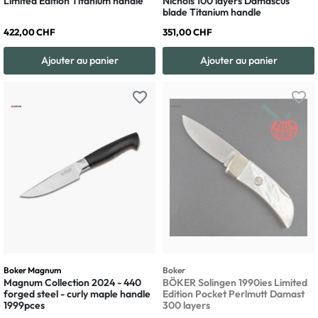
Limited Edition Titanium handle
Nichols 100 layers Damascus
blade Titanium handle
422,00 CHF
351,00 CHF
Ajouter au panier
Ajouter au panier
favorite_border
favorite_border
Boker Magnum
Boker
Magnum Collection 2024 - 440
BÖKER Solingen 1990ies Limited
forged steel - curly maple handle
Edition Pocket Perlmutt Damast
1999pces
300 layers