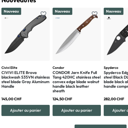
Nouveautés
Nouveau
Nouveau
Nouveau
favorite_border
favorite_border
Civivi Elite
Condor
Spyderco
CIVIVI ELITE Brova
CONDOR Jarn Knife Full
Spyderco Edg
blackwash S35VN stainless
Tang 420HC stainless steel
steel Black 
steel blade Gray Aluminum
convex edge blade walnut
blade black 
Handle
handle black leather
handle compr
sheath
145,00 CHF
124,50 CHF
282,00 CHF
Ajouter au panier
Ajouter au panier
Ajouter 