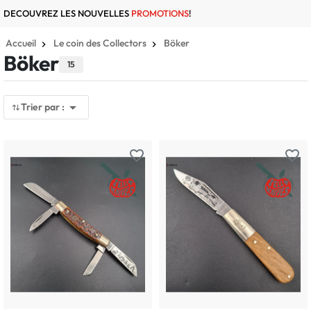
DECOUVREZ LES NOUVELLES
PROMOTIONS
!
Accueil
Le coin des Collectors
Böker
Böker
15

Trier par :
favorite_border
favorite_border