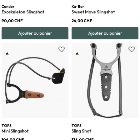
Condor
Ka-Bar
Exoskeleton Slingshot
Sweet Move Slingshot
90,00 CHF
24,00 CHF
Ajouter au panier
Ajouter au panier
favorite_border
favorite_border
TOPS
TOPS
Mini Slingshot
Sling Shot
106,00 CHF
136,00 CHF