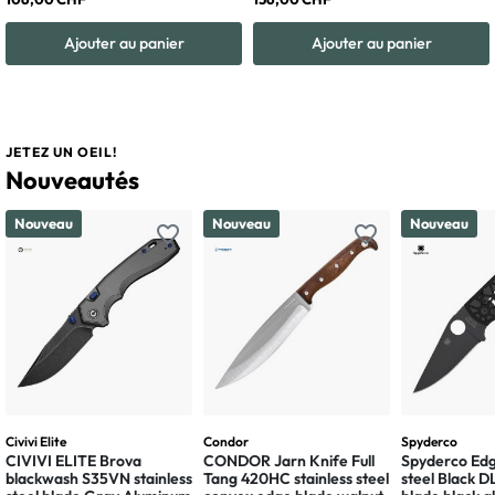
Ajouter au panier
Ajouter au panier
JETEZ UN OEIL!
Nouveautés
Nouveau
Nouveau
Nouveau
favorite_border
favorite_border
Civivi Elite
Condor
Spyderco
CIVIVI ELITE Brova
CONDOR Jarn Knife Full
Spyderco Edg
blackwash S35VN stainless
Tang 420HC stainless steel
steel Black 