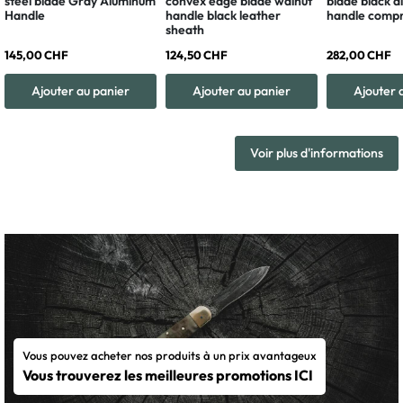
steel blade Gray Aluminum
convex edge blade walnut
blade black 
Handle
handle black leather
handle compr
sheath
145,00 CHF
124,50 CHF
282,00 CHF
Ajouter au panier
Ajouter au panier
Ajouter 
Voir plus d'informations
Vous pouvez acheter nos produits à un prix avantageux
Vous trouverez les meilleures promotions ICI