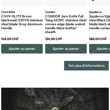
Civivi Elite
Condor
Spyderco
CIVIVI ELITE Brova
CONDOR Jarn Knife Full
Spyderco Edg
blackwash S35VN stainless
Tang 420HC stainless steel
steel Black 
steel blade Gray Aluminum
convex edge blade walnut
blade black 
Handle
handle black leather
handle compr
sheath
145,00 CHF
124,50 CHF
282,00 CHF
Ajouter au panier
Ajouter au panier
Ajouter 
Voir plus d'informations