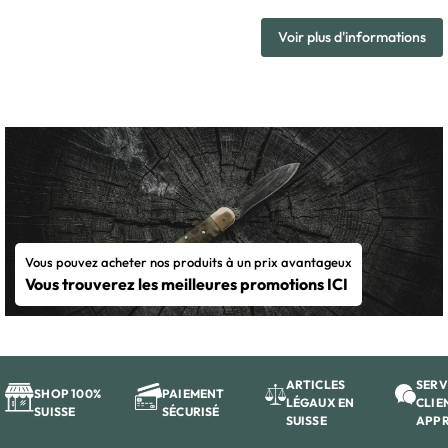
Voir plus d'informations
Vous pouvez acheter nos produits à un prix avantageux
Vous trouverez les meilleures promotions ICI
ARTICLES
SERV
SHOP 100%
PAIEMENT
LÉGAUX EN
CLIE
SUISSE
SÉCURISÉ
SUISSE
APP