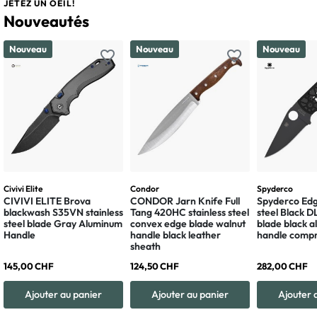
JETEZ UN OEIL!
Nouveautés
Nouveau
Nouveau
Nouveau
favorite_border
favorite_border
Civivi Elite
Condor
Spyderco
CIVIVI ELITE Brova
CONDOR Jarn Knife Full
Spyderco Edg
blackwash S35VN stainless
Tang 420HC stainless steel
steel Black 
steel blade Gray Aluminum
convex edge blade walnut
blade black 
Handle
handle black leather
handle compr
sheath
145,00 CHF
124,50 CHF
282,00 CHF
Ajouter au panier
Ajouter au panier
Ajouter 