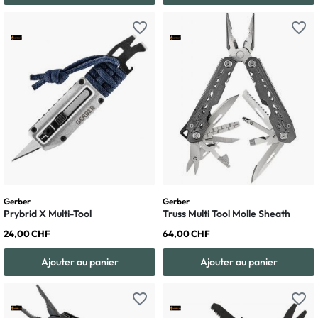
favorite_border
favorite_border
Gerber
Gerber
Prybrid X Multi-Tool
Truss Multi Tool Molle Sheath
24,00 CHF
64,00 CHF
Ajouter au panier
Ajouter au panier
favorite_border
favorite_border