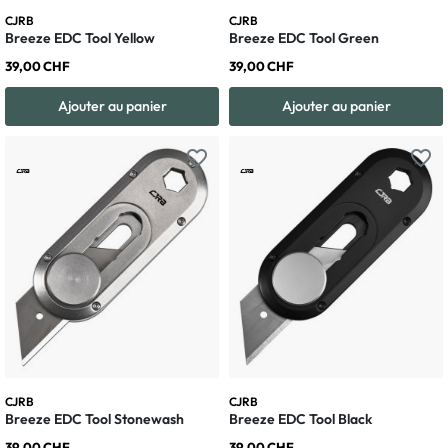
CJRB
CJRB
Breeze EDC Tool Yellow
Breeze EDC Tool Green
39,00 CHF
39,00 CHF
Ajouter au panier
Ajouter au panier
favorite_border
favorite_border
CJRB
CJRB
Breeze EDC Tool Stonewash
Breeze EDC Tool Black
39,00 CHF
39,00 CHF