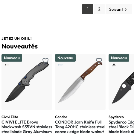
1
2
Suivant
keyboard_arrow_right
JETEZ UN OEIL!
Nouveautés
Nouveau
Nouveau
Nouveau
favorite_border
favorite_border
Civivi Elite
Condor
Spyderco
CIVIVI ELITE Brova
CONDOR Jarn Knife Full
Spyderco Edg
blackwash S35VN stainless
Tang 420HC stainless steel
steel Black 
steel blade Gray Aluminum
convex edge blade walnut
blade black 