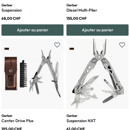
Gerber
Gerber
Suspension
Diesel Multi-Plier
68,00 CHF
155,00 CHF
Ajouter au panier
Ajouter au panier
favorite_border
favorite_border
Gerber
Gerber
Center Drive Plus
Suspension NXT
195,00 CHF
61,00 CHF