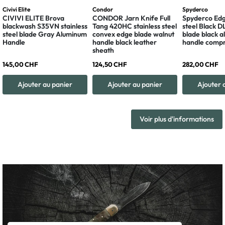
Civivi Elite
Condor
Spyderco
CIVIVI ELITE Brova
CONDOR Jarn Knife Full
Spyderco Edg
blackwash S35VN stainless
Tang 420HC stainless steel
steel Black 
steel blade Gray Aluminum
convex edge blade walnut
blade black 
Handle
handle black leather
handle compr
sheath
145,00 CHF
124,50 CHF
282,00 CHF
Ajouter au panier
Ajouter au panier
Ajouter 
Voir plus d'informations