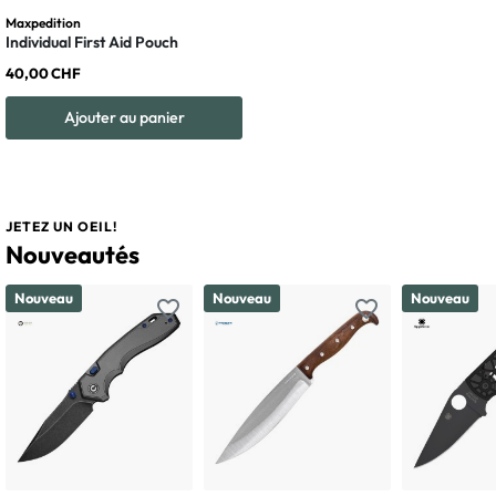
Maxpedition
Individual First Aid Pouch
40,00 CHF
Ajouter au panier
JETEZ UN OEIL!
Nouveautés
Nouveau
Nouveau
Nouveau
favorite_border
favorite_border