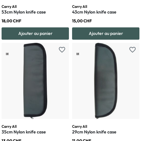
Carry All
Carry All
53cm Nylon knife case
43cm Nylon knife case
18,00 CHF
15,00 CHF
Ajouter au panier
Ajouter au panier
favorite_border
favorite_border
Carry All
Carry All
35cm Nylon knife case
29cm Nylon knife case
13,00 CHF
11,00 CHF