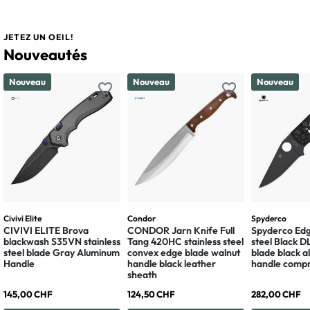
JETEZ UN OEIL!
Nouveautés
Nouveau
Nouveau
Nouveau
favorite_border
favorite_border
Civivi Elite
Condor
Spyderco
CIVIVI ELITE Brova
CONDOR Jarn Knife Full
Spyderco Edg
blackwash S35VN stainless
Tang 420HC stainless steel
steel Black 
steel blade Gray Aluminum
convex edge blade walnut
blade black 
Handle
handle black leather
handle compr
sheath
145,00 CHF
124,50 CHF
282,00 CHF