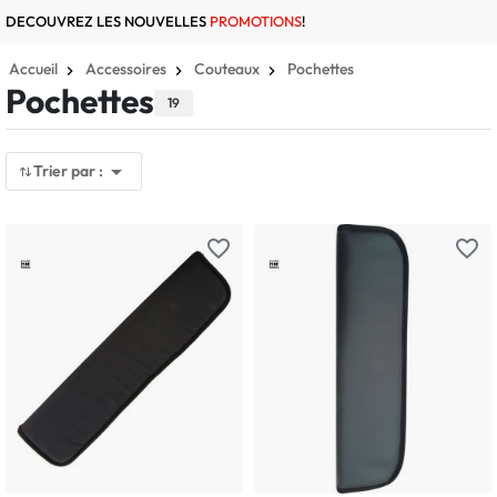
DECOUVREZ LES NOUVELLES
PROMOTIONS
!
Accueil
Accessoires
Couteaux
Pochettes
Pochettes
19

Trier par :
favorite_border
favorite_border