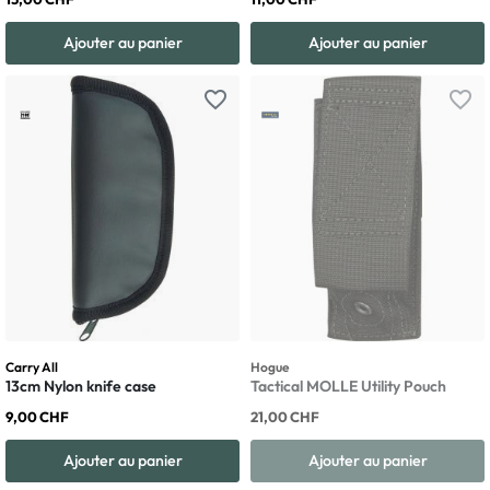
Ajouter au panier
Ajouter au panier
favorite_border
favorite_border
Carry All
Hogue
13cm Nylon knife case
Tactical MOLLE Utility Pouch
9,00 CHF
21,00 CHF
Ajouter au panier
Ajouter au panier