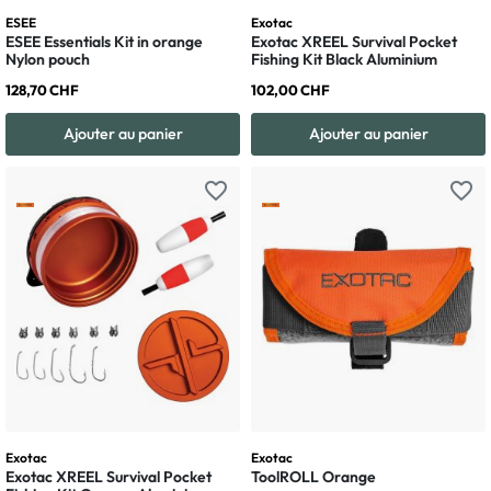
ESEE
Exotac
ESEE Essentials Kit in orange
Exotac XREEL Survival Pocket
Nylon pouch
Fishing Kit Black Aluminium
128,70 CHF
102,00 CHF
Ajouter au panier
Ajouter au panier
favorite_border
favorite_border
Exotac
Exotac
Exotac XREEL Survival Pocket
ToolROLL Orange