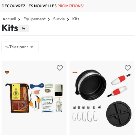
DECOUVREZ LES NOUVELLES
PROMOTIONS
!
Accueil
Equipement
Survie
Kits
Kits
14

Trier par :
favorite_border
favorite_border