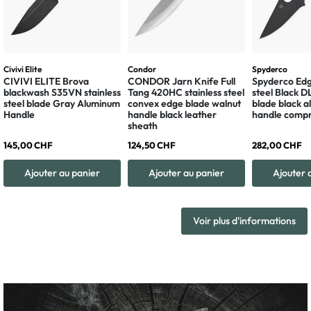
Civivi Elite
Condor
Spyderco
CIVIVI ELITE Brova
CONDOR Jarn Knife Full
Spyderco Edg
blackwash S35VN stainless
Tang 420HC stainless steel
steel Black 
steel blade Gray Aluminum
convex edge blade walnut
blade black 
Handle
handle black leather
handle compr
sheath
145,00 CHF
124,50 CHF
282,00 CHF
Ajouter au panier
Ajouter au panier
Ajouter 
Voir plus d'informations