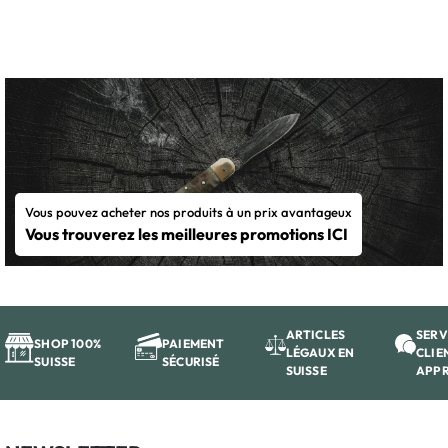
Vous pouvez acheter nos produits à un prix avantageux
Vous trouverez les meilleures promotions ICI
ARTICLES
SERV
SHOP 100%
PAIEMENT
LÉGAUX EN
CLIE
SUISSE
SÉCURISÉ
SUISSE
APP