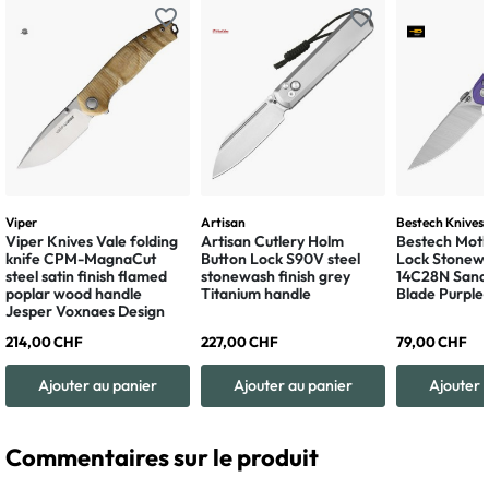
favorite_border
favorite_border
Viper
Artisan
Bestech Knives
Viper Knives Vale folding
Artisan Cutlery Holm
Bestech Moth
knife CPM-MagnaCut
Button Lock S90V steel
Lock Stonewa
steel satin finish flamed
stonewash finish grey
14C28N Sandv
poplar wood handle
Titanium handle
Blade Purple
Jesper Voxnaes Design
214,00 CHF
227,00 CHF
79,00 CHF
Ajouter au panier
Ajouter au panier
Ajouter 
Commentaires sur le produit