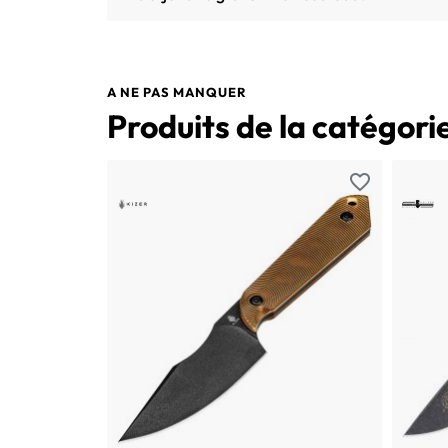
A NE PAS MANQUER
Produits de la catégori
favorite_border