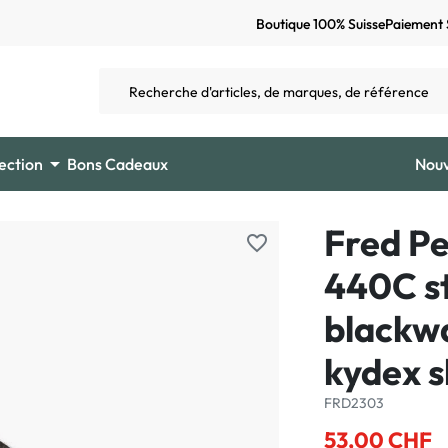
Boutique 100% Suisse
Paiement 

ection
Bons Cadeaux
Nou
Fred Pe
favorite_border
440C st
blackwa
kydex 
FRD2303
53,00 CHF