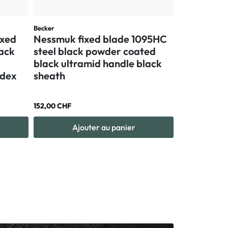
Suivant
Becker
Civivi
ixed
Nessmuk fixed blade 1095HC
Civivi Gan
lack
steel black powder coated
14C28N ste
black ultramid handle black
finish Ora
ydex
sheath
152,00 CHF
106,00 CHF
Ajouter au panier
Aj