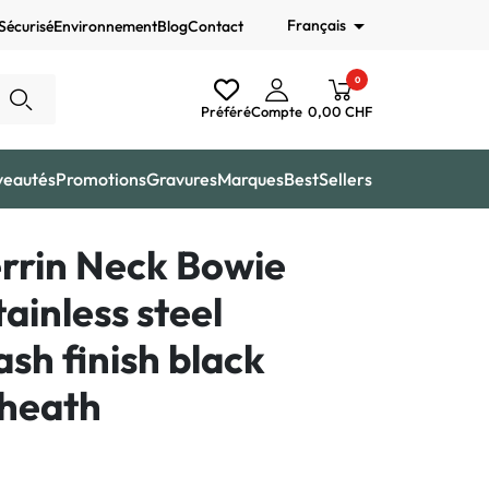

Français
Sécurisé
Environnement
Blog
Contact
0
Préféré
Compte
0,00 CHF
veautés
Promotions
Gravures
Marques
BestSellers
rrin Neck Bowie
ainless steel
sh finish black
sheath