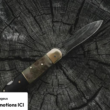
tageux
motions ICI