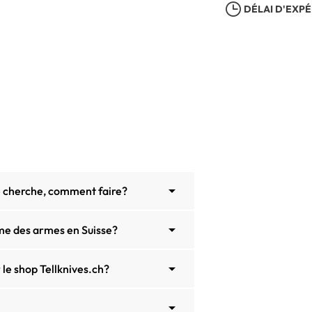
DÉLAI D'EXPÉ

je cherche, comment faire?

me des armes en Suisse?

 le shop Tellknives.ch?
