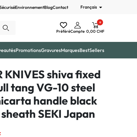

Français
Sécurisé
Environnement
Blog
Contact
0
Préféré
Compte
0,00 CHF
veautés
Promotions
Gravures
Marques
BestSellers
 KNIVES shiva fixed
ull tang VG-10 steel
icarta handle black
 sheath SEKI Japan
F