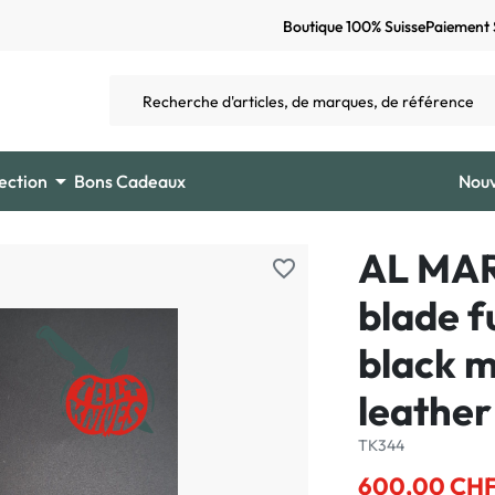
Boutique 100% Suisse
Paiement 

ection
Bons Cadeaux
Nou
AL MAR
favorite_border
blade f
black m
leather
TK344
600,00 CH