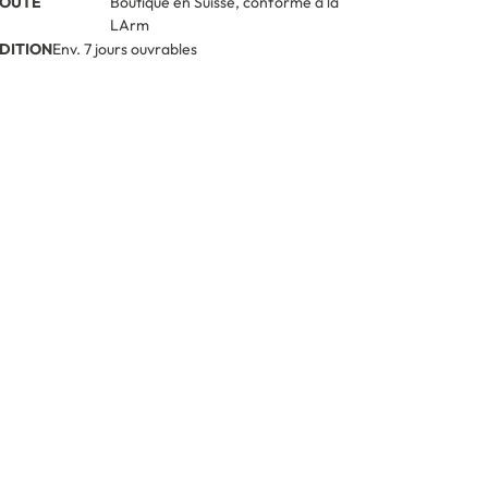
TOUTE
Boutique en Suisse, conforme à la
LArm
DITION
Env. 7 jours ouvrables