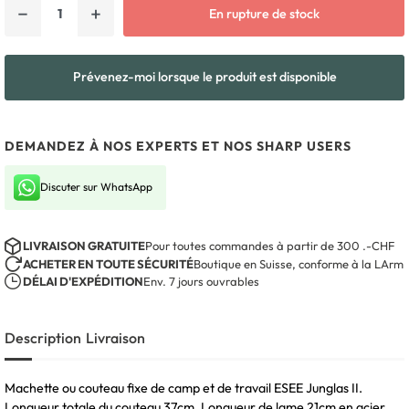
−
+
En rupture de stock
Prévenez-moi lorsque le produit est disponible
DEMANDEZ À NOS EXPERTS ET NOS SHARP USERS
Discuter sur WhatsApp
LIVRAISON GRATUITE
Pour toutes commandes à partir de 300 .-CHF
ACHETER EN TOUTE SÉCURITÉ
Boutique en Suisse, conforme à la LArm
DÉLAI D'EXPÉDITION
Env. 7 jours ouvrables
Description
Livraison
Machette ou couteau fixe de camp et de travail ESEE Junglas II.
Longueur totale du couteau 37cm. Longueur de lame 21cm en acier