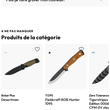
A NE PAS MANQUER
Produits de la catégorie
favorite_border
favorite_border
Boker Plus
TOPS
Zero Tolerance
Desertman
Fieldcraft BOB Hunter
Tigerstripes 
1095
Edition 0006
CPM-3V steel